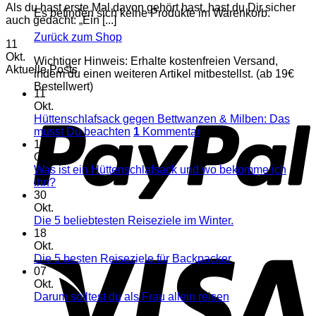
Als du hast erste Mal davon gehört hast, hast du Dir sicher
Es befinden sich keine Produkte im Warenkorb.
auch gedacht: „Ein [...]
Zurück zum Shop
11
Okt.
Wichtiger Hinweis: Erhalte kostenfreien Versand,
Aktuelle Posts
indem du einen weiteren Artikel mitbestellst. (ab 19€
Bestellwert)
11
Okt.
Hüttenschlafsack gegen Bettwanzen & Milben: Das
musst Du beachten
1
Kommentar
11
Okt.
Was ist ein Hüttenschlafsack und wo bekomme ich
ihn?
30
Okt.
Die 5 beliebtesten Reiseziele im Winter.
18
Okt.
Die 5 besten Reiseziele für Backpacker
07
Okt.
Darum solltest du als Frau allein reisen