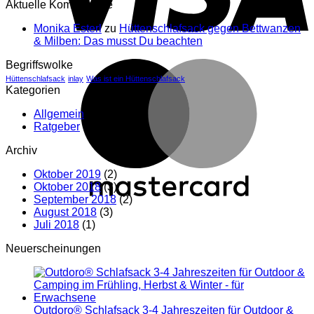
Aktuelle Kommentare
Monika Esterl
zu
Hüttenschlafsack gegen Bettwanzen
& Milben: Das musst Du beachten
Begriffswolke
Hüttenschlafsack
inlay
Was ist ein Hüttenschlafsack
Kategorien
Allgemein
(9)
Ratgeber
(2)
Archiv
Oktober 2019
(2)
Oktober 2018
(3)
September 2018
(2)
August 2018
(3)
Juli 2018
(1)
Neuerscheinungen
Outdoro® Schlafsack 3-4 Jahreszeiten für Outdoor &