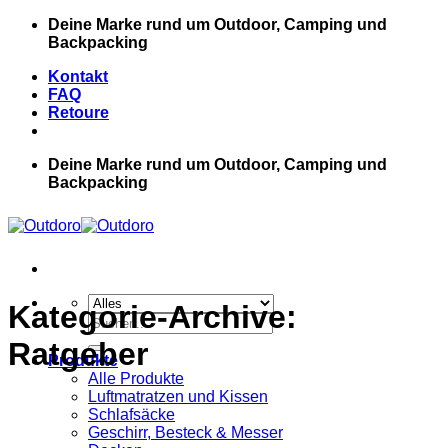
Zum
Deine Marke rund um Outdoor, Camping und
Inhalt
Backpacking
springen
Kontakt
FAQ
Retoure
Deine Marke rund um Outdoor, Camping und
Backpacking
Kategorie-Archive:
Suche
nach:
Ratgeber
Produkte
Alle Produkte
Luftmatratzen und Kissen
Schlafsäcke
Geschirr, Besteck & Messer