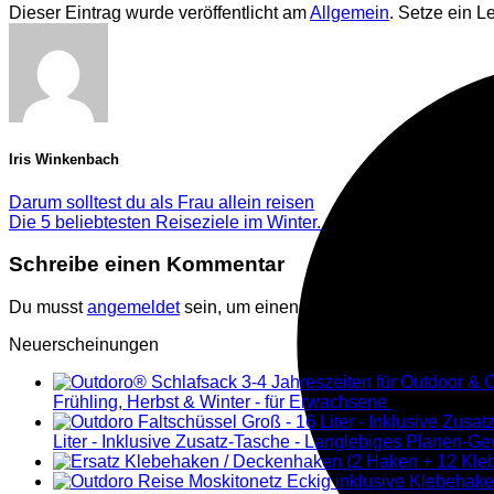
Dieser Eintrag wurde veröffentlicht am
Allgemein
. Setze ein 
Iris Winkenbach
Darum solltest du als Frau allein reisen
Die 5 beliebtesten Reiseziele im Winter.
Schreibe einen Kommentar
Du musst
angemeldet
sein, um einen Kommentar abzugeben.
Neuerscheinungen
Frühling, Herbst & Winter - für Erwachsene
€
59,90
inkl. 
Liter - Inklusive Zusatz-Tasche - Langlebiges Planen-