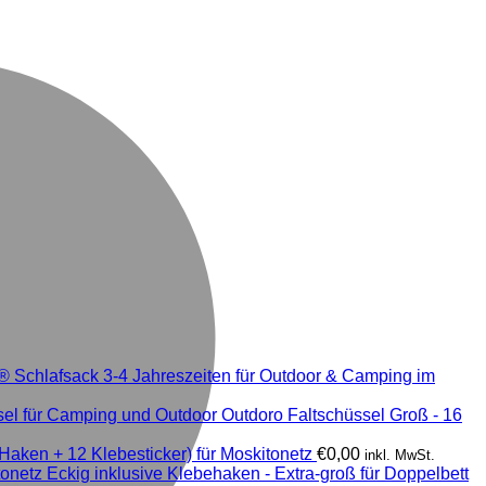
® Schlafsack 3-4 Jahreszeiten für Outdoor & Camping im
Outdoro Faltschüssel Groß - 16
aken + 12 Klebesticker) für Moskitonetz
€
0,00
inkl. MwSt.
onetz Eckig inklusive Klebehaken - Extra-groß für Doppelbett