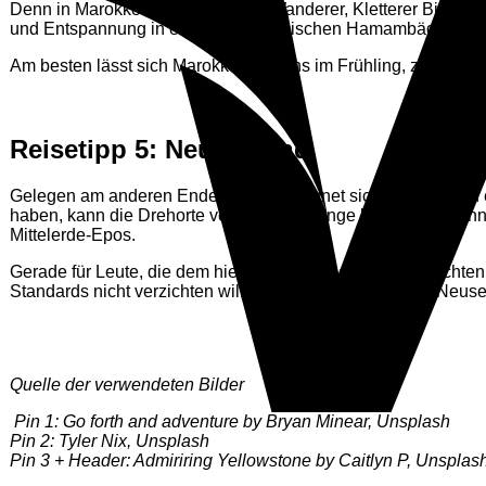
Denn in Marokko kommen Surfer, Wanderer, Kletterer Biking-Fa
und Entspannung in einem der klassischen Hamambäder.
Am besten lässt sich Marokko übrigens im Frühling, zwische
Reisetipp 5: Neuseeland
.
Gelegen am anderen Ende der Erde, eignet sich Neuseeland e
haben, kann die Drehorte von Herr der Ringe besuchen. Denn
Mittelerde-Epos.
Gerade für Leute, die dem hiesigen Winter entfliehen möchten
Standards nicht verzichten will, sollte unbedingt einmal Neu
Quelle der verwendeten Bilder
Pin 1: Go forth and adventure by Bryan Minear,
Unsplash
Pin 2: Tyler Nix, Unsplash
Pin 3 + Header: Admiriring Yellowstone by Caitlyn P, Unsplash