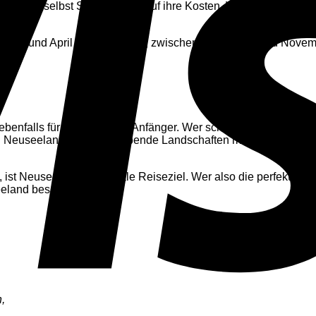
ns und selbst Skifahrer voll auf ihre Kosten. Wer sich von den
n März und April und im Herbst, zwischen September und Novem
benfalls für Backpacking-Anfänger. Wer schon immer mal sehen 
 Neuseelands atemberaubende Landschaften mit seinen Vulkanen
, ist Neuseeland das ideale Reiseziel. Wer also die perfekte M
seeland besuchen.
,