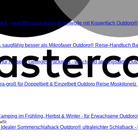
Outdoro® 
Outdoro® Reise-Handtuch Bamb
Outd
Outdoro Reise Moskitonetz i
Outdoro
MwSt.
Outdoro® ultraleichter Schlafsack 