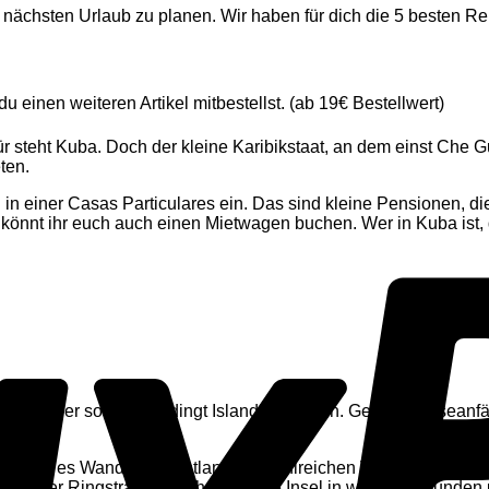
nächsten Urlaub zu planen. Wir haben für dich die 5 besten Re
 einen weiteren Artikel mitbestellst. (ab 19€ Bestellwert)
ür steht Kuba. Doch der kleine Karibikstaat, an dem einst Che Gu
ten.
 in einer
Casas Particulares ein. Das sind kleine Pensionen, d
 könnt ihr euch auch einen Mietwagen buchen. Wer in Kuba ist, 
steht, der sollte unbedingt Island besuchen. Gerade Reiseanf
sten. Sei es Wanderung entlang der zahlreichen Vulkane und Gl
n ihr der Ringstraße folgt habt ihr die Insel in wenigen Stund