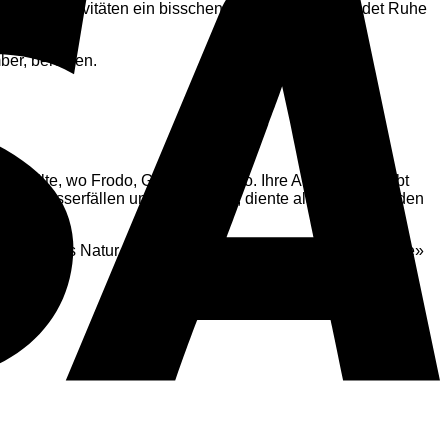
 ganzen Aktivitäten ein bisschen erholen möchte, findet Ruhe
ber, bereisen.
wollte, wo Frodo, Gandalf und Co. Ihre Abenteuer erlebt
, Wasserfällen und Gletschern, diente als Kulisse für den
ischung aus Natur und Abenteuer sucht, aber auf «westliche»