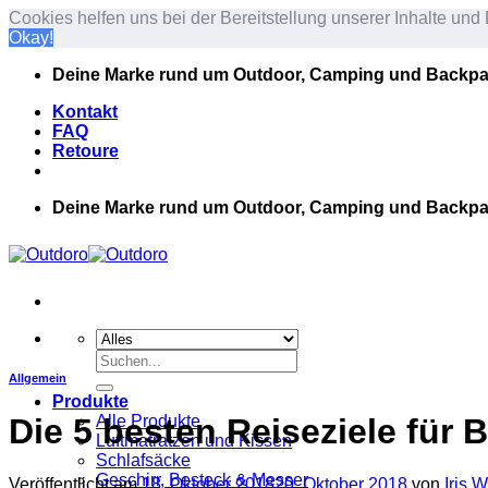
Cookies helfen uns bei der Bereitstellung unserer Inhalte u
Okay!
Zum
Deine Marke rund um Outdoor, Camping und Backp
Inhalt
springen
Kontakt
FAQ
Retoure
Deine Marke rund um Outdoor, Camping und Backp
Suche
nach:
Allgemein
Produkte
Die 5 besten Reiseziele für
Alle Produkte
Luftmatratzen und Kissen
Schlafsäcke
Geschirr, Besteck & Messer
Veröffentlicht am
18. Oktober 2018
20. Oktober 2018
von
Iris 