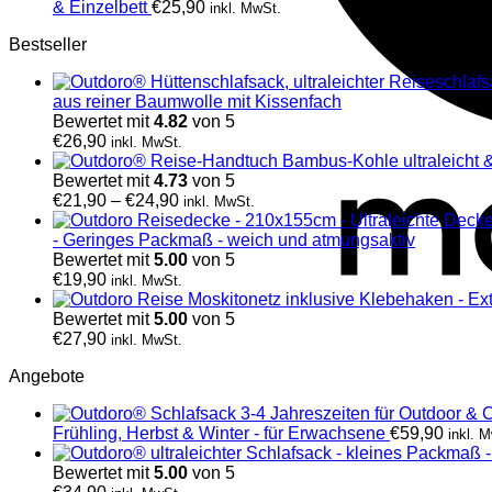
& Einzelbett
€
25,90
inkl. MwSt.
Bestseller
aus reiner Baumwolle mit Kissenfach
Bewertet mit
4.82
von 5
€
26,90
inkl. MwSt.
Bewertet mit
4.73
von 5
€
21,90
–
€
24,90
inkl. MwSt.
- Geringes Packmaß - weich und atmungsaktiv
Bewertet mit
5.00
von 5
€
19,90
inkl. MwSt.
Bewertet mit
5.00
von 5
€
27,90
inkl. MwSt.
Angebote
Frühling, Herbst & Winter - für Erwachsene
€
59,90
inkl. 
Bewertet mit
5.00
von 5