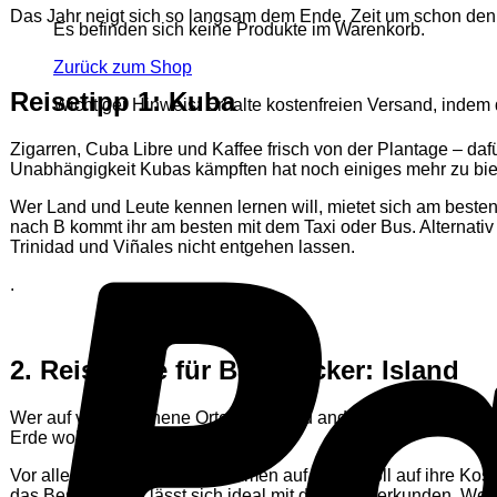
Das Jahr neigt sich so langsam dem Ende. Zeit um schon den 
Es befinden sich keine Produkte im Warenkorb.
Zurück zum Shop
Reisetipp 1: Kuba
Wichtiger Hinweis: Erhalte kostenfreien Versand, indem du
Zigarren, Cuba Libre und Kaffee frisch von der Plantage – daf
Unabhängigkeit Kubas kämpften hat noch einiges mehr zu bie
Wer Land und Leute kennen lernen will, mietet sich am besten
nach B kommt ihr am besten mit dem Taxi oder Bus. Alternativ
Trinidad und Viñales nicht entgehen lassen.
.
2. Reiseziele für Backpacker: Island
Wer auf verwunschene Orte, Feen und andere Sagengestalten 
Erde wohl fühlen.
Vor allem Naturliebhaber kommen auf Island voll auf ihre Ko
das Beste: Island lässt sich ideal mit dem Auto erkunden. Wen