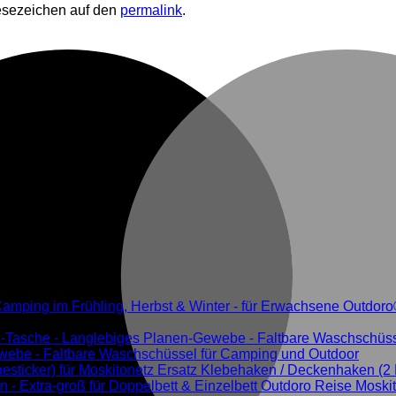
Lesezeichen auf den
permalink
.
Outdoro
MwSt.
Gewebe - Faltbare Waschschüssel für Camping und Outdoor
Ersatz Klebehaken / Deckenhaken (2 H
Outdoro Reise Moskit