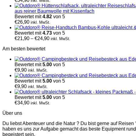
€
34,90
inkl. MwSt.
aus reiner Baumwolle mit Kissenfach
Bewertet mit
4.82
von 5
€
26,90
inkl. MwSt.
Bewertet mit
4.73
von 5
€
21,90
–
€
24,90
inkl. MwSt.
Am besten bewertet
Bewertet mit
5.00
von 5
€
9,90
inkl. MwSt.
Bewertet mit
5.00
von 5
€
9,90
inkl. MwSt.
Bewertet mit
5.00
von 5
€
34,90
inkl. MwSt.
Über uns
Du liebst Abenteuer und die Natur ? Du bist gerne auf Reisen 
haben es uns zur Aufgabe gemacht das beste Equipment rund
begeistert sein.