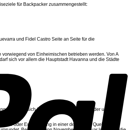
iseziele für Backpacker zusammengestellt:
evarra und Fidel Castro Seite an Seite für die
ie vorwiegend von Einheimischen betrieben werden. Von A
darf sich vor allem die Hauptstadt Havanna und die Städte
änger werden sich in einem der schönsten Länder unserer
etscher oder Entspannung in einer der heißen Quellen. Und
en umrundet. Besonders von November bis Januar lohnt sich die