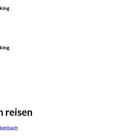
king
king
n reisen
nkenbach