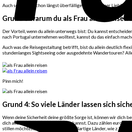
Auch schon der schon längst überfällige Roman deiner Lieblingsa
Grund 3 warum du
als Frau allein reisen 
Der Vorteil, wenn du allein unterwegs bist: Du kannst entschei
nach Portugal unternehmen wolltest, kannst du das einfach mach
Auch was die Reisegestaltung betrifft, bist du allein deutlich fle
stundenlanges Sightseeing oder ausgedehnte Wandertouren? Alle
Pinn mich!
Grund 4: So viele Länder lassen sich siche
Wenn deine Sicherheit deine größte Sorge ist, können wir dich ber
dich allein als Frau sicher bewegen kannst. Dazu zählen europäisc
stillen möchtest, finden sich viele großartige Länder, wie z.B. Th