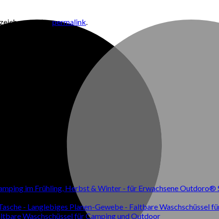
ezeichen auf den
permalink
.
Outdoro® Sc
Faltbare Waschschüssel für Camping und Outdoor