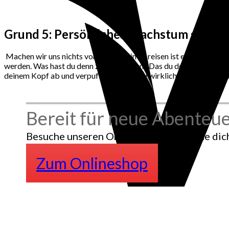
Grund 5: Persönliches Wachstum garant
Machen wir uns nichts vor: ganz allein zu reisen ist eine Herau
werden. Was hast du denn zu befürchten? Das du deinen Flug verpa
deinem Kopf ab und verpuffen, sobald du wirklich ins Handeln ko
Bereit für neue Abenteue
Besuche unseren Onlineshop und mache dich 
Zum Onlineshop