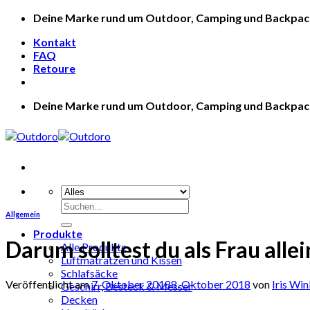
Zum
Deine Marke rund um Outdoor, Camping und Backpac
Inhalt
Kontakt
springen
FAQ
Retoure
Deine Marke rund um Outdoor, Camping und Backpac
Suche
Allgemein
nach:
Produkte
Darum solltest du als Frau allei
Alle Produkte
Luftmatratzen und Kissen
Schlafsäcke
Veröffentlicht am
7. Oktober 2018
8. Oktober 2018
von
Iris Wi
Geschirr, Besteck & Messer
Decken