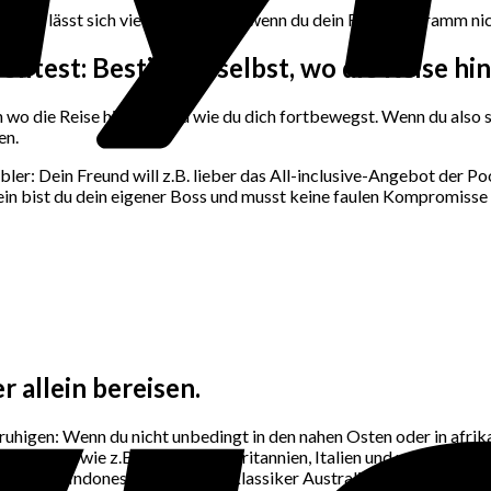
utorin lässt sich viel besser lesen, wenn du dein Reiseprogramm n
solltest
: Bestimme selbst, wo die Reise hi
den wo die Reise hingeht und wie du dich fortbewegst. Wenn du al
en.
xibler: Dein Freund will z.B. lieber das All-inclusive-Angebot der 
in bist du dein eigener Boss und musst keine faulen Kompromisse
r allein bereisen.
uhigen: Wenn du nicht unbedingt in den nahen Osten oder in afrikan
he Länder, wie z.B. Irland, Großbritannien, Italien und natürlich 
ailand und Indonesien oder Reiseklassiker Australien.