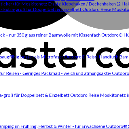
Ersatz Klebehaken / Deckenhaken (2 Hak
Outdoro Reise Moskiton
Outdoro® Hütt
Outdoro® Reise-Handtuch Bambus
Outdoro 
Outdoro Reise Moskitonetz in
Outdoro® Sc