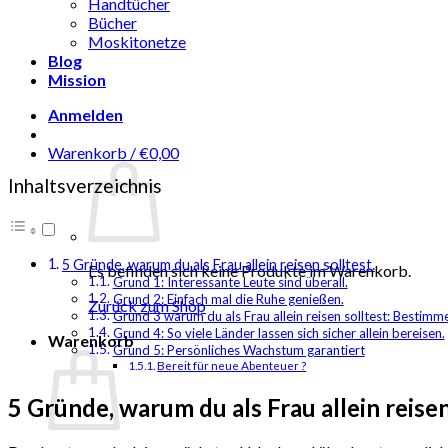
Handtücher
Bücher
Moskitonetze
Blog
Mission
Anmelden
Warenkorb /
€
0,00
Inhaltsverzeichnis
5 Gründe, warum du als Frau allein reisen solltest.
Es befinden sich keine Produkte im Warenkorb.
Grund 1: Interessante Leute sind überall.
Grund 2: Einfach mal die Ruhe genießen.
Zurück zum Shop
Grund 3 warum du als Frau allein reisen solltest: Bestimme
Grund 4: So viele Länder lassen sich sicher allein bereisen.
Warenkorb
Grund 5: Persönliches Wachstum garantiert
Bereit für neue Abenteuer ?
5 Gründe, warum du als Frau allein reisen