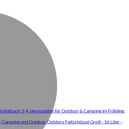
hlafsack 3-4 Jahreszeiten für Outdoor & Camping im Frühling,
Outdoro Faltschüssel Groß - 16 Liter -