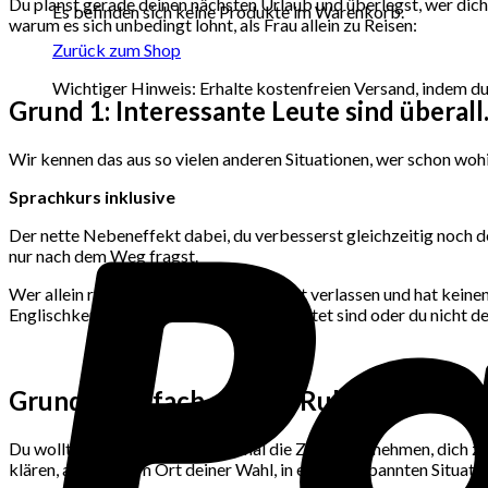
Du planst gerade deinen nächsten Urlaub und überlegst, wer dich a
Es befinden sich keine Produkte im Warenkorb.
warum es sich unbedingt lohnt, als Frau allein zu Reisen:
Zurück zum Shop
Wichtiger Hinweis: Erhalte kostenfreien Versand, indem du 
Grund 1: Interessante Leute sind überall
Wir kennen das aus so vielen anderen Situationen, wer schon woh
Sprachkurs inklusive
Der nette Nebeneffekt dabei, du verbesserst gleichzeitig noch de
nur nach dem Weg fragst.
Wer allein reist, muss sich auf sich selbst verlassen und hat kei
Englischkenntnisse ein bisschen eingerostet sind oder du nicht 
Grund 2: Einfach mal die Ruhe genießen.
Du wolltest dir schon dringend mal die Zeit dafür nehmen, dich 
klären, als an einem Ort deiner Wahl, in einer entspannten Situatio