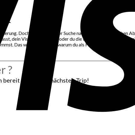
iert
sforderung. Doch wenn du auf der Suche nach einem fantastischen 
sst, dein Visum ungültig ist oder du die falschen Klamotten dabei
mmst. Das waren 5 Gründe, warum du als Frau allein reisen solltest
r ?
bereit für deinen nächsten Trip!