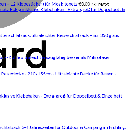
en + 12 Klebesticker) für Moskitonetz
€
0,00
inkl. MwSt.
etz Eckig inklusive Klebehaken - Extra-groß für Doppelbett &
enschlafsack, ultraleichter Reiseschlafsack – nur 350 g aus
-Kohle ultraleicht & saugfähig besser als Mikrofaser
Reisedecke - 210x155cm - Ultraleichte Decke für Reisen -
klusive Klebehaken - Extra-groß für Doppelbett & Einzelbett
hlafsack 3-4 Jahreszeiten für Outdoor & Camping im Frühling,