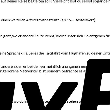
uf deiner Reise begleiten soll? Vielleicht bist du selbst sogar dei
einen weiteren Artikel mitbestellst. (ab 19€ Bestellwert)
.
in geht, wo er andere Leute kennt, bleibt unter sich. So entgehen
ine Sprachskills. Sei es die Taxifahrt vom Flughafen zu deiner Unt
nen anderen, den er bei den vermeintlich unangenehmen Aufgaben vor
der geborene Networker bist, sondern betrachte es als Herausford
zu fragen, wo du in den nächsten Monaten stehen willst oder eine 
n.