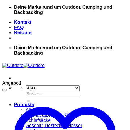
Zum
Deine Marke rund um Outdoor, Camping und
Inhalt
Backpacking
springen
Kontakt
FAQ
Retoure
Deine Marke rund um Outdoor, Camping und
Backpacking
Angebot!
Suche
nach:
Produkte
Alle Produkte
Luftmatratzen und Kissen
Schlafsäcke
Geschirr, Besteck & Messer