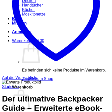
Decken
Handtücher
Bücher
Moskitonetze
Blog
Mission
Anmelden
Warenkorb /
€
0,00
Es befinden sich keine Produkte im Warenkorb.
Auf die Wunschliste
Zurück zum Shop
Startseite
Warenkorb
Der ultimative Backpacker
Guide – Erweiterte eBook-