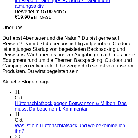
für Reisen - Geringes Packmaß - weich und
atmungsaktiv
Bewertet mit
5.00
von 5
€
19,90
inkl. MwSt.
Über uns
Du liebst Abenteuer und die Natur ? Du bist gerne auf
Reisen ? Dann bist du bei uns richtig aufgehoben. Outdoro
ist ein junges Startup von begeisterten Backpacking und
Reisefans. Wir haben es uns zur Aufgabe gemacht das beste
Equipment rund um die Themen Backpacking, Outdoor und
Camping zu entwickeln. Überzeuge dich selbst von unseren
Produkten. Du wirst begeistert sein.
Aktuelle Blogeinträge
11
Okt.
Hüttenschlafsack gegen Bettwanzen & Milben: Das
musst Du beachten
1
Kommentar
11
Okt.
Was ist ein Hüttenschlafsack und wo bekomme ich
ihn?
30