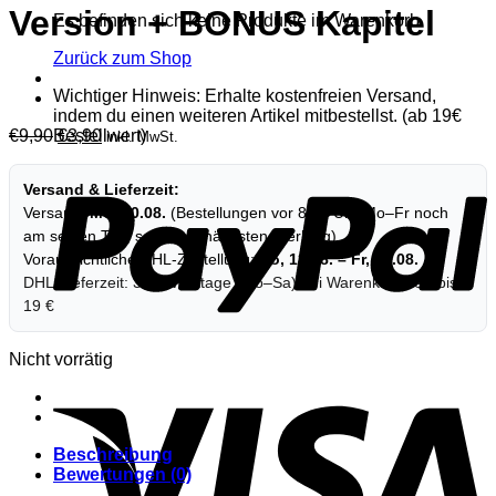
Version + BONUS Kapitel
Es befinden sich keine Produkte im Warenkorb.
Zurück zum Shop
Wichtiger Hinweis: Erhalte kostenfreien Versand,
indem du einen weiteren Artikel mitbestellst. (ab 19€
Ursprünglicher
Aktueller
€
9,90
€
3,90
Bestellwert)
inkl. MwSt.
Preis
Preis
war:
ist:
Versand & Lieferzeit:
€9,90
€3,90.
Versand:
Mo, 10.08.
(Bestellungen vor 8:00 Uhr Mo–Fr noch
am selben Tag, sonst am nächsten Werktag).
Voraussichtliche DHL-Zustellung:
Do, 13.08. – Fr, 14.08.
DHL-Lieferzeit: 3–4 Werktage (Mo–Sa) bei Warenkorbwert bis
19 €
Nicht vorrätig
Beschreibung
Bewertungen (0)