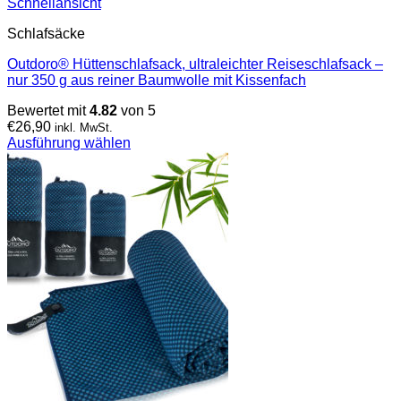
Schnellansicht
Schlafsäcke
Outdoro® Hüttenschlafsack, ultraleichter Reiseschlafsack –
nur 350 g aus reiner Baumwolle mit Kissenfach
Bewertet mit
4.82
von 5
€
26,90
inkl. MwSt.
Ausführung wählen
Dieses
Produkt
weist
mehrere
Varianten
auf.
Die
Optionen
können
auf
der
Produktseite
gewählt
werden