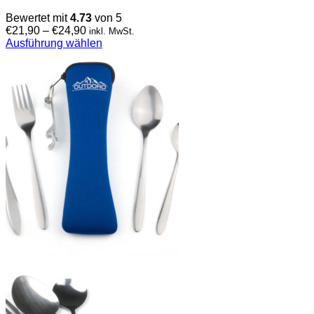
Bewertet mit
4.73
von 5
€
21,90
–
€
24,90
inkl. MwSt.
Ausführung wählen
Dieses
Produkt
weist
mehrere
Varianten
auf.
Die
Optionen
können
auf
der
Produktseite
gewählt
werden