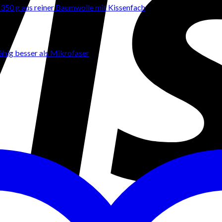
 350 g aus reiner Baumwolle mit Kissenfach