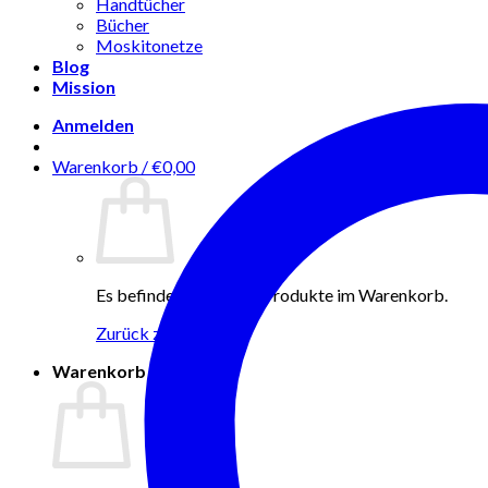
Handtücher
Bücher
Moskitonetze
Blog
Mission
Anmelden
Warenkorb /
€
0,00
Es befinden sich keine Produkte im Warenkorb.
Zurück zum Shop
Warenkorb