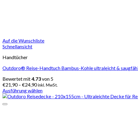
Auf die Wunschliste
Schnellansicht
Handtücher
Outdoro® Reise-Handtuch Bambus-Kohle ultraleicht & saugfähi
Bewertet mit
4.73
von 5
€
21,90
–
€
24,90
inkl. MwSt.
Ausführung wählen
Dieses
Produkt
weist
mehrere
Varianten
auf.
Die
Optionen