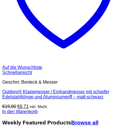
Auf die Wunschliste
Schnellansicht
Geschirr, Besteck & Messer
Outdoro® Klappmesser / Einhandmesser mit scharfer
Edelstahlklinge und Aluminiumgriff – matt-schwarz
Ursprünglicher
Aktueller
€
19,90
€
6,71
inkl. MwSt.
Preis
Preis
In den Warenkorb
war:
ist:
€19,90
€6,71.
Weekly Featured Products
Browse all