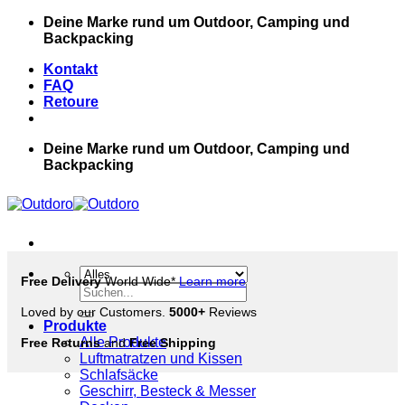
Zum
Deine Marke rund um Outdoor, Camping und
Inhalt
Backpacking
springen
Kontakt
FAQ
Retoure
Deine Marke rund um Outdoor, Camping und
Backpacking
Free Delivery
World Wide*
Learn more
Suche
nach:
Loved by our Customers.
5000+
Reviews
Produkte
Alle Produkte
Free Returns
and
Free Shipping
Luftmatratzen und Kissen
Schlafsäcke
Geschirr, Besteck & Messer