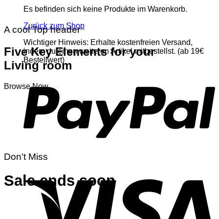
Es befinden sich keine Produkte im Warenkorb.
Zurück zum Shop
A cool Top header
Wichtiger Hinweis: Erhalte kostenfreien Versand,
Five Key Elements for your
indem du einen weiteren Artikel mitbestellst. (ab 19€
Bestellwert)
Living room
Browse Now
Don’t Miss
Sale ends soon