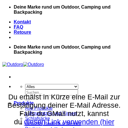
Zum
Deine Marke rund um Outdoor, Camping und
Inhalt
Backpacking
springen
Kontakt
FAQ
Retoure
Deine Marke rund um Outdoor, Camping und
Backpacking
Suche
Du erhälst in Kürze eine E-Mail zur
nach:
Produkte
Bestätigung deiner E-Mail Adresse.
Alle Produkte
Falls du GMail nutzt, kannst
Luftmatratzen und Kissen
Schlafsäcke
du
diesen Link verwenden (hier
Geschirr, Besteck & Messer