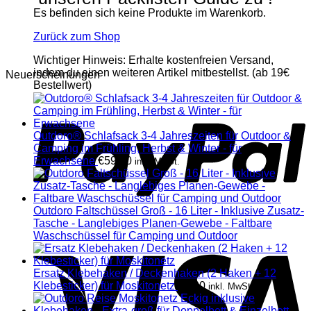
Es befinden sich keine Produkte im Warenkorb.
Zurück zum Shop
Wichtiger Hinweis: Erhalte kostenfreien Versand,
indem du einen weiteren Artikel mitbestellst. (ab 19€
Neuerscheinungen
Bestellwert)
Outdoro® Schlafsack 3-4 Jahreszeiten für Outdoor &
Camping im Frühling, Herbst & Winter - für
Erwachsene
€
59,90
inkl. MwSt.
Outdoro Faltschüssel Groß - 16 Liter - Inklusive Zusatz-
Tasche - Langlebiges Planen-Gewebe - Faltbare
Waschschüssel für Camping und Outdoor
Ersatz Klebehaken / Deckenhaken (2 Haken + 12
Klebesticker) für Moskitonetz
€
0,00
inkl. MwSt.