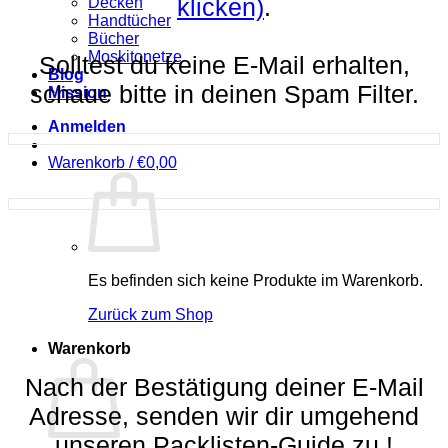
klicken)
.
Decken
Handtücher
Bücher
Moskitonetze
Solltest du keine E-Mail erhalten,
Blog
schaue bitte in deinen Spam Filter.
Mission
Anmelden
Warenkorb /
€
0,00
Es befinden sich keine Produkte im Warenkorb.
Zurück zum Shop
Warenkorb
Nach der Bestätigung deiner E-Mail
Adresse, senden wir dir umgehend
unseren Packlisten-Guide zu !