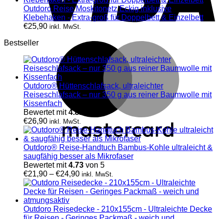
Outdoro Reise Moskitonetz Eckig inklusive
Klebehaken - Extra-groß für Doppelbett & Einzelbett
€
25,90
inkl. MwSt.
Bestseller
Outdoro® Hüttenschlafsack, ultraleichter
Reiseschlafsack – nur 350 g aus reiner Baumwolle mit
Kissenfach
Bewertet mit
4.82
von 5
€
26,90
inkl. MwSt.
Outdoro® Reise-Handtuch Bambus-Kohle ultraleicht &
saugfähig besser als Mikrofaser
Bewertet mit
4.73
von 5
€
21,90
–
€
24,90
inkl. MwSt.
Outdoro Reisedecke - 210x155cm - Ultraleichte Decke
für Reisen - Geringes Packmaß - weich und