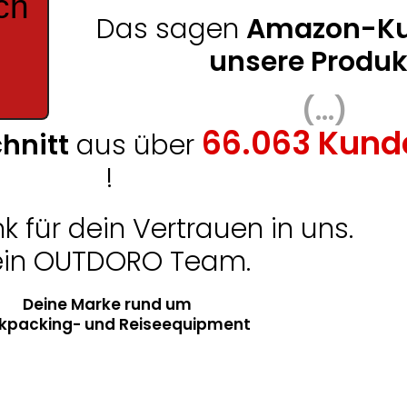
ch
Das sagen
Amazon-K
unsere Produk
(...)
66.063 Kund
hnitt
aus über
!
k für dein Vertrauen in uns.
in OUTDORO Team.
Deine Marke rund um
kpacking- und Reiseequipment