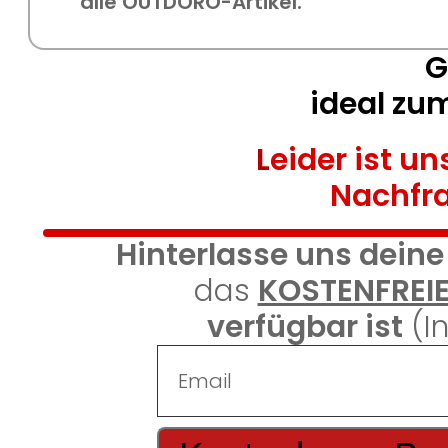
alle OUTDORO-Artikel.
G
ideal zu
L
eider ist u
Nachfr
Hinterlasse uns deine
das
KOSTENFREIE
verfügbar ist
(I