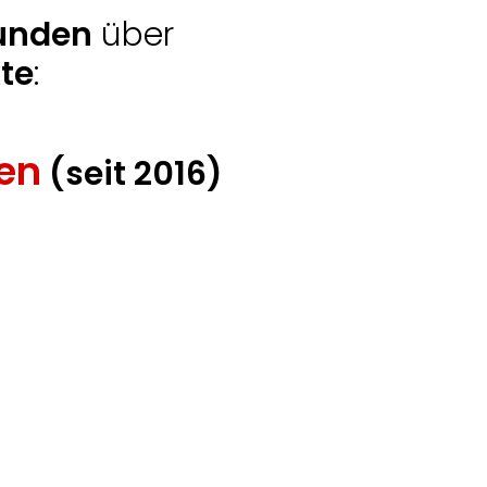
unden
über
te
:
en
(seit 2016)