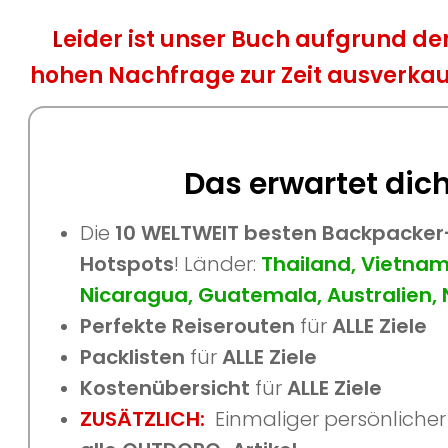
L
eider ist unser Buch aufgrund de
hohen Nachfrage
zur Zeit ausverkau
Das erwartet dic
Die
10
WELTWEIT besten Backpacker-
Hotspots
! Länder:
Thailand, Vietnam,
Nicaragua, Guatemala, Australien, 
Perfekte Reiserouten
für
ALLE Ziele
Packlisten
für
ALLE Ziele
Kostenübersicht
für
ALLE Ziele
ZUSÄTZLICH:
Einmaliger persönliche